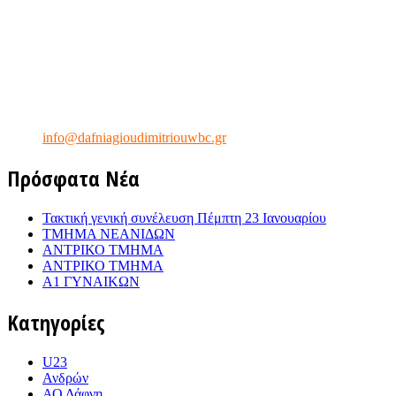
6944504399
Κινητό2:
6941402190
Κινητό3:
6930379888
Fax
2109951717
e-mail:
info@dafniagioudimitriouwbc.gr
Πρόσφατα Νέα
Τακτική γενική συνέλευση Πέμπτη 23 Ιανουαρίου
ΤΜΗΜΑ ΝΕΑΝΙΔΩΝ
ΑΝΤΡΙΚΟ ΤΜΗΜΑ
ΑΝΤΡΙΚΟ ΤΜΗΜΑ
Α1 ΓΥΝΑΙΚΩΝ
Κατηγορίες
U23
Ανδρών
ΑΟ Δάφνη