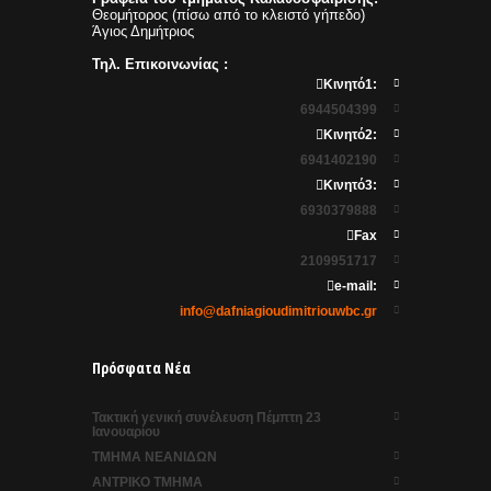
Θεομήτορος (πίσω από το κλειστό γήπεδο)
Άγιος Δημήτριος
Τηλ. Επικοινωνίας :
Κινητό1:
6944504399
Κινητό2:
6941402190
Κινητό3:
6930379888
Fax
2109951717
e-mail:
info@dafniagioudimitriouwbc.gr
Πρόσφατα Νέα
Τακτική γενική συνέλευση Πέμπτη 23
Ιανουαρίου
ΤΜΗΜΑ ΝΕΑΝΙΔΩΝ
ΑΝΤΡΙΚΟ ΤΜΗΜΑ