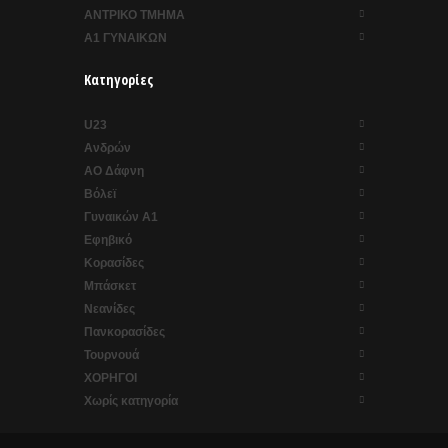
ΑΝΤΡΙΚΟ ΤΜΗΜΑ
Α1 ΓΥΝΑΙΚΩΝ
Κατηγορίες
U23
Ανδρών
ΑΟ Δάφνη
Βόλεϊ
Γυναικών Α1
Εφηβικό
Κορασίδες
Μπάσκετ
Νεανίδες
Πανκορασίδες
Τουρνουά
ΧΟΡΗΓΟΙ
Χωρίς κατηγορία