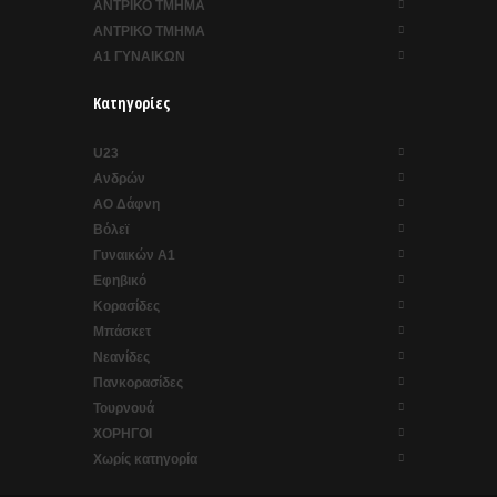
ΑΝΤΡΙΚΟ ΤΜΗΜΑ
ΑΝΤΡΙΚΟ ΤΜΗΜΑ
Α1 ΓΥΝΑΙΚΩΝ
Κατηγορίες
U23
Ανδρών
ΑΟ Δάφνη
Βόλεϊ
Γυναικών Α1
Εφηβικό
Κορασίδες
Μπάσκετ
Νεανίδες
Πανκορασίδες
Τουρνουά
ΧΟΡΗΓΟΙ
Χωρίς κατηγορία