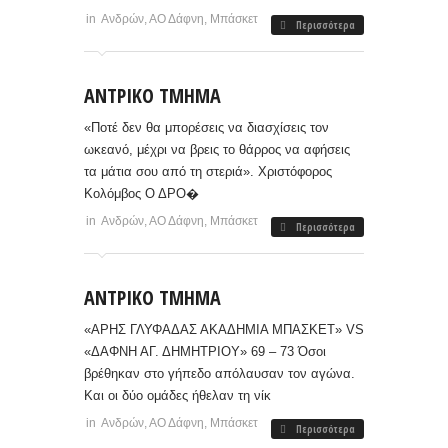
in
Ανδρών
,
ΑΟ Δάφνη
,
Μπάσκετ
Περισσότερα
ΑΝΤΡΙΚΟ ΤΜΗΜΑ
«Ποτέ δεν θα μπορέσεις να διασχίσεις τον
ωκεανό, μέχρι να βρεις το θάρρος να αφήσεις
τα μάτια σου από τη στεριά». Χριστόφορος
Κολόμβος Ο ΔΡΟ�
in
Ανδρών
,
ΑΟ Δάφνη
,
Μπάσκετ
Περισσότερα
ΑΝΤΡΙΚΟ ΤΜΗΜΑ
«ΑΡΗΣ ΓΛΥΦΑΔΑΣ ΑΚΑΔΗΜΙΑ ΜΠΑΣΚΕΤ» VS
«ΔΑΦΝΗ ΑΓ. ΔΗΜΗΤΡΙΟΥ» 69 – 73 Όσοι
βρέθηκαν στο γήπεδο απόλαυσαν τον αγώνα.
Και οι δύο ομάδες ήθελαν τη νίκ
in
Ανδρών
,
ΑΟ Δάφνη
,
Μπάσκετ
Περισσότερα