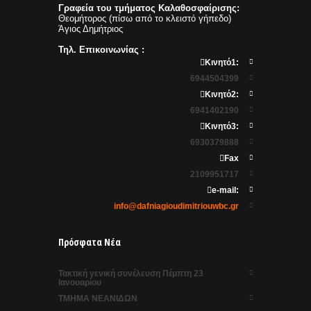
Γραφεία του τμήματος Καλαθοσφαίρισης:
Θεομήτορος (πίσω από το κλειστό γήπεδο)
Άγιος Δημήτριος
Τηλ. Επικοινωνίας :
Κινητό1:
6944504399
Κινητό2:
6941402190
Κινητό3:
6930379888
Fax
2109951717
e-mail:
info@dafniagioudimitriouwbc.gr
Πρόσφατα Νέα
Τακτική γενική συνέλευση Πέμπτη 23
Ιανουαρίου
ΤΜΗΜΑ ΝΕΑΝΙΔΩΝ