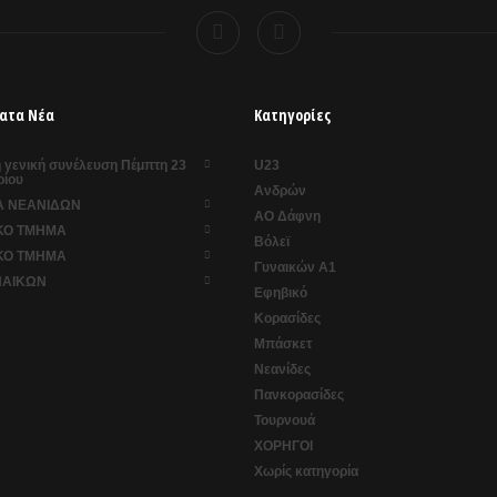
ατα Νέα
Κατηγορίες
ή γενική συνέλευση Πέμπτη 23
U23
ρίου
Ανδρών
 ΝΕΑΝΙΔΩΝ
ΑΟ Δάφνη
ΚΟ ΤΜΗΜΑ
Βόλεϊ
ΚΟ ΤΜΗΜΑ
Γυναικών Α1
ΝΑΙΚΩΝ
Εφηβικό
Κορασίδες
Μπάσκετ
Νεανίδες
Πανκορασίδες
Τουρνουά
ΧΟΡΗΓΟΙ
Χωρίς κατηγορία