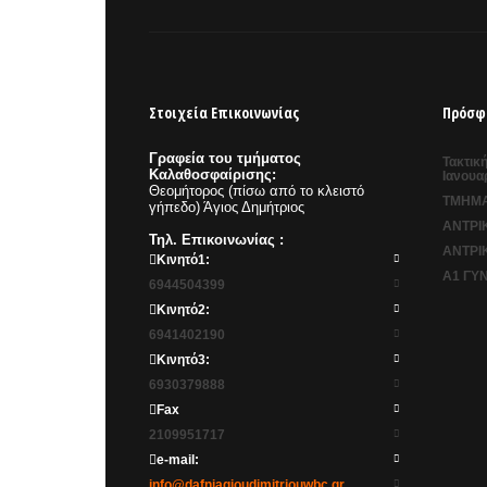
Στοιχεία Επικοινωνίας
Πρόσφ
Γραφεία του τμήματος
Τακτικ
Καλαθοσφαίρισης:
Ιανουα
Θεομήτορος (πίσω από το κλειστό
ΤΜΗΜΑ
γήπεδο) Άγιος Δημήτριος
ΑΝΤΡΙ
Τηλ. Επικοινωνίας :
ΑΝΤΡΙ
Κινητό1:
Α1 ΓΥ
6944504399
Κινητό2:
6941402190
Κινητό3:
6930379888
Fax
2109951717
e-mail:
info@dafniagioudimitriouwbc.gr