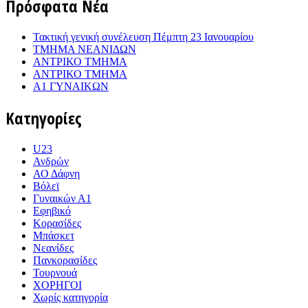
Πρόσφατα Νέα
Τακτική γενική συνέλευση Πέμπτη 23 Ιανουαρίου
ΤΜΗΜΑ ΝΕΑΝΙΔΩΝ
ΑΝΤΡΙΚΟ ΤΜΗΜΑ
ΑΝΤΡΙΚΟ ΤΜΗΜΑ
Α1 ΓΥΝΑΙΚΩΝ
Κατηγορίες
U23
Ανδρών
ΑΟ Δάφνη
Βόλεϊ
Γυναικών Α1
Εφηβικό
Κορασίδες
Μπάσκετ
Νεανίδες
Πανκορασίδες
Τουρνουά
ΧΟΡΗΓΟΙ
Χωρίς κατηγορία