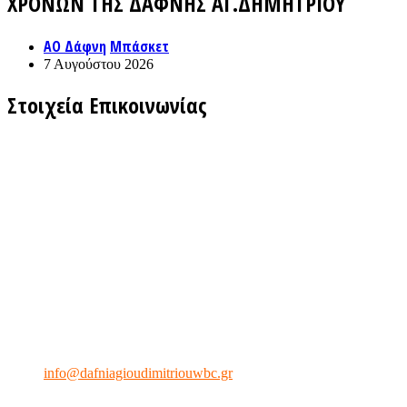
ΧΡΟΝΩΝ ΤΗΣ ΔΑΦΝΗΣ ΑΓ.ΔΗΜΗΤΡΙΟΥ
ΑΟ Δάφνη
Μπάσκετ
7 Αυγούστου 2026
Στοιχεία Επικοινωνίας
Γραφεία του τμήματος Καλαθοσφαίρισης:
Θεομήτορος (πίσω από το κλειστό γήπεδο) Άγιος Δημήτριος
Τηλ. Επικοινωνίας :
Κινητό1:
6944504399
Κινητό2:
6941402190
Κινητό3:
6930379888
Fax
2109951717
e-mail:
info@dafniagioudimitriouwbc.gr