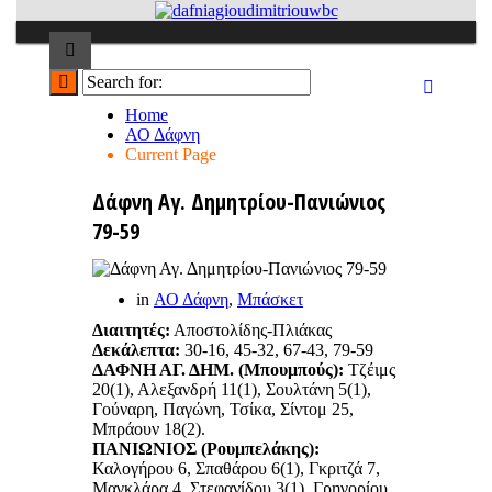
Home
ΑΟ Δάφνη
Current Page
Δάφνη Αγ. Δημητρίου-Πανιώνιος
79-59
in
ΑΟ Δάφνη
,
Μπάσκετ
Διαιτητές:
Αποστολίδης-Πλιάκας
Δεκάλεπτα:
30-16, 45-32, 67-43, 79-59
ΔΑΦΝΗ ΑΓ. ΔΗΜ. (Μπουμπούς):
Τζέιμς
20(1), Αλεξανδρή 11(1), Σουλτάνη 5(1),
Γούναρη, Παγώνη, Τσίκα, Σίντομ 25,
Μπράουν 18(2).
ΠΑΝΙΩΝΙΟΣ (Ρουμπελάκης):
Καλογήρου 6, Σπαθάρου 6(1), Γκριτζά 7,
Μαγκλάρα 4, Στεφανίδου 3(1), Γρηγορίου