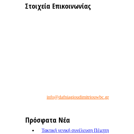
Στοιχεία Επικοινωνίας
Γραφεία του τμήματος
Καλαθοσφαίρισης:
Θεομήτορος (πίσω από το κλειστό γήπεδο)
Άγιος Δημήτριος
Τηλ. Επικοινωνίας :
Κινητό1:
6944504399
Κινητό2:
6941402190
Κινητό3:
6930379888
Fax
2109951717
e-mail:
info@dafniagioudimitriouwbc.gr
Πρόσφατα Νέα
Τακτική γενική συνέλευση Πέμπτη