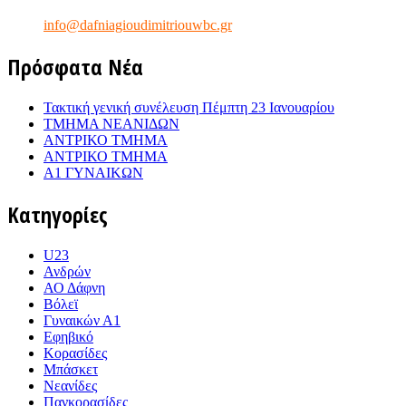
e-mail:
info@dafniagioudimitriouwbc.gr
Πρόσφατα Νέα
Τακτική γενική συνέλευση Πέμπτη 23 Ιανουαρίου
ΤΜΗΜΑ ΝΕΑΝΙΔΩΝ
ΑΝΤΡΙΚΟ ΤΜΗΜΑ
ΑΝΤΡΙΚΟ ΤΜΗΜΑ
Α1 ΓΥΝΑΙΚΩΝ
Κατηγορίες
U23
Ανδρών
ΑΟ Δάφνη
Βόλεϊ
Γυναικών Α1
Εφηβικό
Κορασίδες
Μπάσκετ
Νεανίδες
Πανκορασίδες