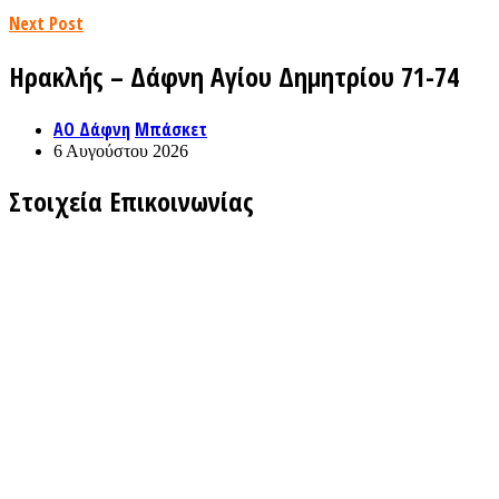
Next Post
Ηρακλής – Δάφνη Αγίου Δημητρίου 71-74
ΑΟ Δάφνη
Μπάσκετ
6 Αυγούστου 2026
Στοιχεία Επικοινωνίας
Γραφεία του τμήματος Καλαθοσφαίρισης:
Θεομήτορος (πίσω από το κλειστό γήπεδο) Άγιος Δημήτριος
Τηλ. Επικοινωνίας :
Κινητό1:
6944504399
Κινητό2:
6941402190
Κινητό3:
6930379888
Fax
2109951717