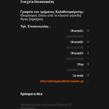
Στοιχεία Επικοινωνίας
Γραφεία του τμήματος Καλαθοσφαίρισης:
Θεομήτορος (πίσω από το κλειστό γήπεδο)
Άγιος Δημήτριος
Τηλ. Επικοινωνίας :
Κινητό1:
6944504399
Κινητό2:
6941402190
Κινητό3:
6930379888
Fax
2109951717
e-mail:
info@dafniagioudimitriouwbc.gr
Πρόσφατα Νέα
Τακτική γενική συνέλευση Πέμπτη 23
Ιανουαρίου