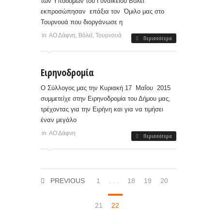
των Υποδομών του Γυναικείου Βόλεϊ
εκπροσώπησαν επάξια τον Όμιλο μας στο
Τουρνουά που διοργάνωσε η
in
ΑΟ Δάφνη
,
Βόλεϊ
,
Τουρνουά
Περισσότερα
Ειρηνοδρομία
Ο Σύλλογος μας την Κυριακή 17 Μαΐου 2015
συμμετείχε στην Ειρηνοδρομία του Δήμου μας,
τρέχοντας για την Ειρήνη και για να τιμήσει
έναν μεγάλο
in
ΑΟ Δάφνη
Περισσότερα
PREVIOUS
1
. . .
18
19
20
21
22