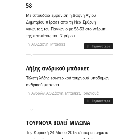
58
Με σπουδαία εμφάνιση η Δάφνη Αγίου
Δημητρίου πέρασε από τη Νέα Σμύρνη
νικώντας τον Πανιώνιο με 58-53 στο ντέρμπι
της πρεμιέρας του β’ γύρου
in
ΑΟ Δάφνη
,
Μπάσκετ
Περισσότερα
Λήξης ανδρικού μπάσκετ
Τελετή λήξης εσωτερικού τουρνουά υποδομών
ανδρικού μπάσκετ
in
Ανδρών
,
ΑΟ Δάφνη
,
Μπάσκετ
,
Τουρνουά
Περισσότερα
ΤΟΥΡΝΟΥΑ ΒΟΛΕΪ ΜΙΛΩΝΑ
Την Κυριακή 24 Μαίου 2015 τέσσερα τμήματα