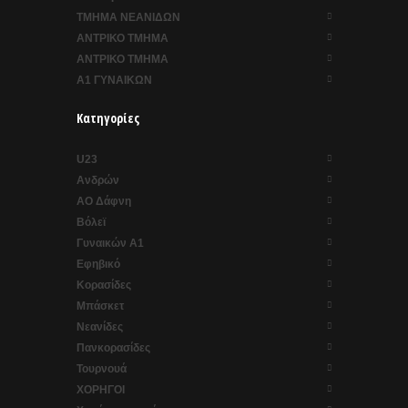
ΤΜΗΜΑ ΝΕΑΝΙΔΩΝ
ΑΝΤΡΙΚΟ ΤΜΗΜΑ
ΑΝΤΡΙΚΟ ΤΜΗΜΑ
Α1 ΓΥΝΑΙΚΩΝ
Κατηγορίες
U23
Ανδρών
ΑΟ Δάφνη
Βόλεϊ
Γυναικών Α1
Εφηβικό
Κορασίδες
Μπάσκετ
Νεανίδες
Πανκορασίδες
Τουρνουά
ΧΟΡΗΓΟΙ