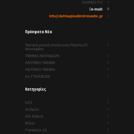
2109951717
e-mail:
info@dafniagioudimitriouwbc.gr
Πρόσφατα Νέα
Τακτική γενική συνέλευση Πέμπτη 23
Ιανουαρίου
ΤΜΗΜΑ ΝΕΑΝΙΔΩΝ
ΑΝΤΡΙΚΟ ΤΜΗΜΑ
ΑΝΤΡΙΚΟ ΤΜΗΜΑ
Α1 ΓΥΝΑΙΚΩΝ
Κατηγορίες
U23
Ανδρών
ΑΟ Δάφνη
Βόλεϊ
Γυναικών Α1