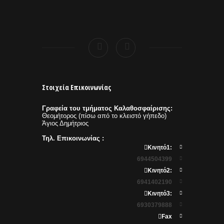
Στοιχεία Επικοινωνίας
Γραφεία του τμήματος Καλαθοσφαίρισης:
Θεομήτορος (πίσω από το κλειστό γήπεδο)
Άγιος Δημήτριος
Τηλ. Επικοινωνίας :
Κινητό1:
6944504399
Κινητό2:
6941402190
Κινητό3:
6930379888
Fax