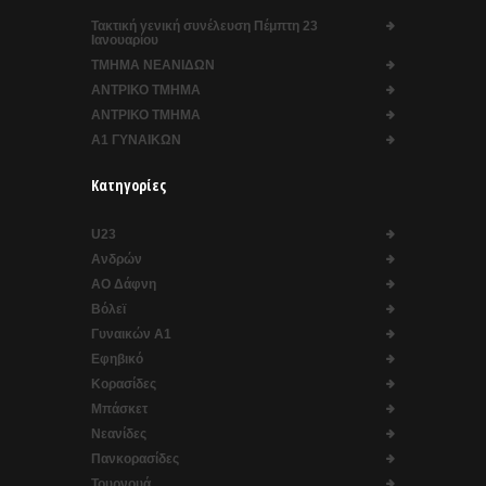
Τακτική γενική συνέλευση Πέμπτη 23
Ιανουαρίου
ΤΜΗΜΑ ΝΕΑΝΙΔΩΝ
ΑΝΤΡΙΚΟ ΤΜΗΜΑ
ΑΝΤΡΙΚΟ ΤΜΗΜΑ
Α1 ΓΥΝΑΙΚΩΝ
Κατηγορίες
U23
Ανδρών
ΑΟ Δάφνη
Βόλεϊ
Γυναικών Α1
Εφηβικό
Κορασίδες
Μπάσκετ
Νεανίδες
Πανκορασίδες
Τουρνουά