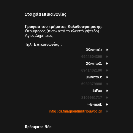
Στοιχεία Επικοινωνίας
Γραφεία του τμήματος Καλαθοσφαίρισης:
Θεομήτορος (πίσω από το κλειστό γήπεδο)
Άγιος Δημήτριος
Τηλ. Επικοινωνίας :
Κινητό1:
6944504399
Κινητό2:
6941402190
Κινητό3:
6930379888
Fax
2109951717
e-mail:
info@dafniagioudimitriouwbc.gr
Πρόσφατα Νέα