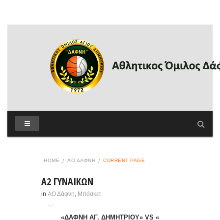
HOME
ΑΟ ΔΆΦΝΗ
CURRENT PAGE
A2 ΓΥΝΑΙΚΩΝ
in
ΑΟ Δάφνη
,
Μπάσκετ
«ΔΑΦΝΗ ΑΓ. ΔΗΜΗΤΡΙΟΥ» VS «